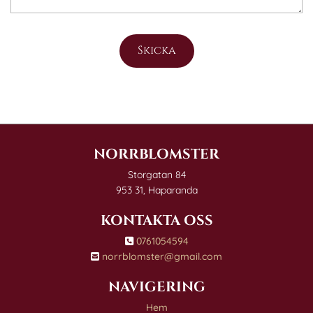
NORRBLOMSTER
Storgatan 84
953 31, Haparanda
KONTAKTA OSS
0761054594

norrblomster@gmail.com

NAVIGERING
Hem