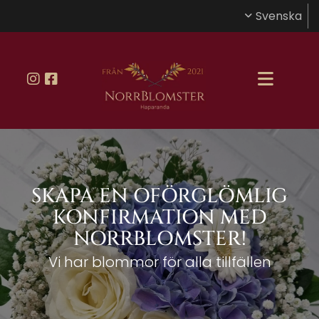
Svenska
SKAPA EN OFÖRGLÖMLIG
KONFIRMATION MED
NORRBLOMSTER!
Vi har blommor för alla tillfällen